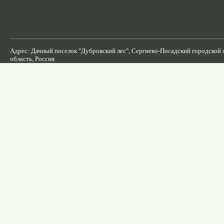
Адрес: Дачный поселок "Дубровский лес", Сергиево-Посадский городской 
область, Россия