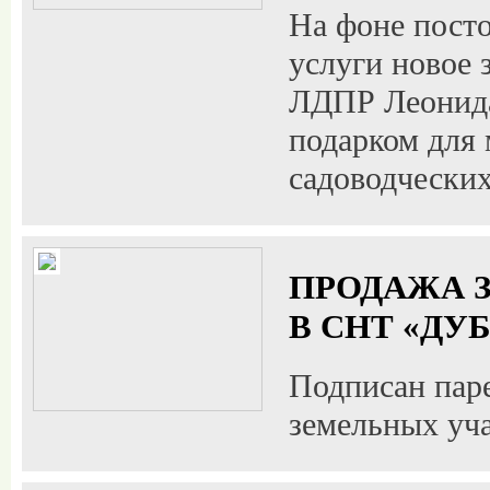
На фоне пост
услуги новое 
ЛДПР Леонида
подарком для
садоводчески
ПРОДАЖА З
В СНТ «ДУ
Подписан пар
земельных уч