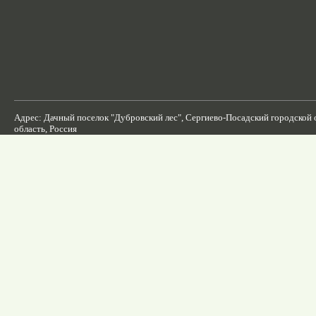
Адрес: Дачный поселок "Дубровский лес", Сергиево-Посадский городской 
область, Россия