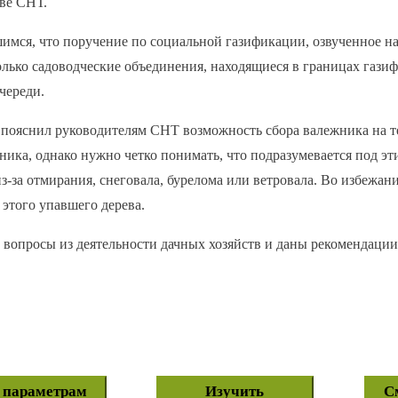
аве СНТ.
шимся, что поручение по социальной газификации, озвученное 
олько садоводческие объединения, находящиеся в границах газ
череди.
пояснил руководителям СНТ возможность сбора валежника на те
ика, однако нужно четко понимать, что подразумевается под эт
з-за отмирания, снеговала, бурелома или ветровала. Во избежан
 этого упавшего дерева.
вопросы из деятельности дачных хозяйств и даны рекомендации
о параметрам
Изучить
С