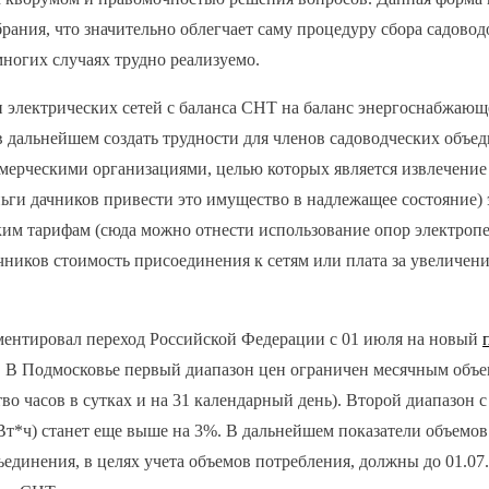
рания, что значительно облегчает саму процедуру сбора садово
многих случаях трудно реализуемо.
и электрических сетей с баланса СНТ на баланс энергоснабжаю
дальнейшем создать трудности для членов садоводческих объеди
ерческими организациями, целью которых является извлечение
еньги дачников привести это имущество в надлежащее состояние)
им тарифам (сюда можно отнести использование опор электропе
дачников стоимость присоединения к сетям или плата за увеличе
ментировал переход Российской Федерации с 01 июля на новый
. В Подмосковье первый диапазон цен ограничен месячным объе
о часов в сутках и на 31 календарный день). Второй диапазон 
кВт*ч) станет еще выше на 3%. В дальнейшем показатели объемов
ъединения, в целях учета объемов потребления, должны до 01.0