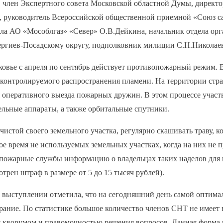
член Экспертного совета Московской областной Думы, директ
руководитель Всероссийской общественной приемной «Союз сад
ала АО «Мособлгаз» «Север» О.В.Дейкина, начальник отдела орг
гиев-Посадскому округу, подполковник милиции С.Н.Николае
овье с апреля по сентябрь действует противопожарный режим. В
контролируемого распространения пламени. На территории стра
я оперативного выезда пожарных дружин. В этом процессе учас
льные аппараты, а также орбитальные спутники.
чистой своего земельного участка, регулярно скашивать траву, к
е время не используемых земельных участках, когда на них не п
пожарные службы информацию о владельцах таких наделов для 
трен штраф в размере от 5 до 15 тысяч рублей).
м выступлении отметила, что на сегодняшний день самой опти
брание. По статистике большое количество членов СНТ не имеет
 с кворумом и правомочностью решения вопросов. Данная форма