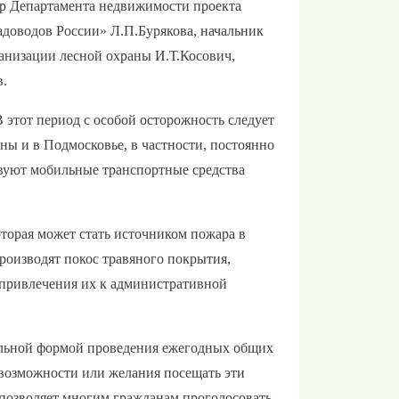
ор Департамента недвижимости проекта
оводов России» Л.П.Бурякова, начальник
анизации лесной охраны И.Т.Косович,
в.
 этот период с особой осторожность следует
ны и в Подмосковье, в частности, постоянно
твуют мобильные транспортные средства
оторая может стать источником пожара в
роизводят покос травяного покрытия,
привлечения их к административной
мальной формой проведения ежегодных общих
 возможности или желания посещать эти
 позволяет многим гражданам проголосовать