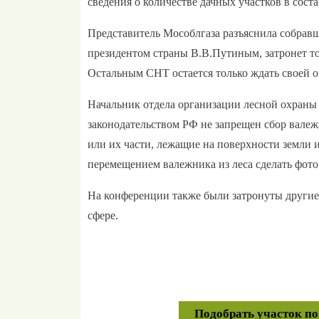
сведения о количестве дачных участков в сост
Представитель Мособлгаза разъяснила собрав
президентом страны В.В.Путиным, затронет т
Остальным СНТ остается только ждать своей о
Начальник отдела организации лесной охраны 
законодательством РФ не запрещен сбор валежн
или их части, лежащие на поверхности земли и
перемещением валежника из леса сделать фото
На конференции также были затронуты другие 
сфере.
Подобрать участок п