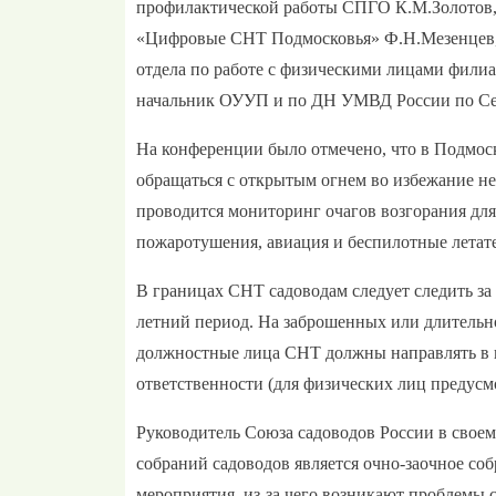
профилактической работы СПГО К.М.Золотов, 
«Цифровые СНТ Подмосковья» Ф.Н.Мезенцев, 
отдела по работе с физическими лицами фили
начальник ОУУП и по ДН УМВД России по Сер
На конференции было отмечено, что в Подмоск
обращаться с открытым огнем во избежание не
проводится мониторинг очагов возгорания дл
пожаротушения, авиация и беспилотные летате
В границах СНТ садоводам следует следить за 
летний период. На заброшенных или длительно
должностные лица СНТ должны направлять в 
ответственности (для физических лиц предусмо
Руководитель Союза садоводов России в свое
собраний садоводов является очно-заочное со
мероприятия, из-за чего возникают проблемы